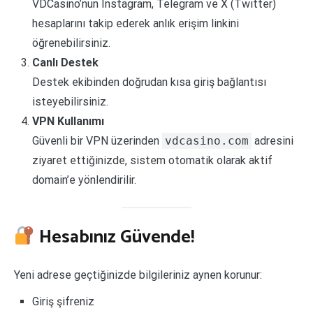
VDCasino’nun Instagram, Telegram ve X (Twitter)
hesaplarını takip ederek anlık erişim linkini
öğrenebilirsiniz.
Canlı Destek
Destek ekibinden doğrudan kısa giriş bağlantısı
isteyebilirsiniz.
VPN Kullanımı
Güvenli bir VPN üzerinden
vdcasino.com
adresini
ziyaret ettiğinizde, sistem otomatik olarak aktif
domain’e yönlendirilir.
Hesabınız Güvende!
Yeni adrese geçtiğinizde bilgileriniz aynen korunur:
Giriş şifreniz