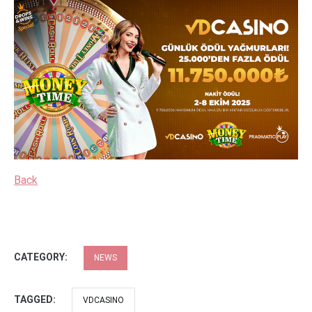
Back
CATEGORY:
NEWS
TAGGED:
VDCASINO